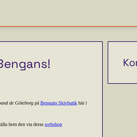
 Bengans!
Ko
ound de Göteborg
på
Bengans Skivbutik
här i
tälla hem den via deras
webshop